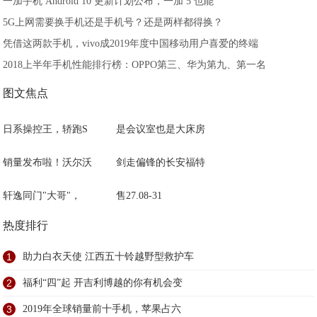
一加手机 Android 10 更新计划公布，一加 5 也能
5G上网需要换手机还是手机号？还是两样都得换？
凭借这两款手机，vivo成2019年度中国移动用户喜爱的终端
2018上半年手机性能排行榜：OPPO第三、华为第九、第一名
图文焦点
日系操控王，轿跑S
是会议室也是大床房
销量发布啦！沃尔沃
剑走偏锋的长安福特
轩逸同门"大哥"，
售27.08-31
热度排行
1
助力白衣天使 江西五十铃越野型救护车
2
福利“四”起 开吉利博越的你有机会变
3
2019年全球销量前十手机，苹果占六