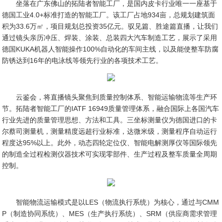
坐落在广东佛山的拓陆者智能工厂，是国内皮卡行业唯一一座基于
德国工业4.0+标准打造的智能工厂。该工厂占地934亩，总规划建筑面
积为33.6万㎡，项目规划总投资35亿元。驭见篇、胜途篇直播，让我们
通过镜头亲历冲压、焊装、涂装、总装四大汽车制造工艺，展示了采用
德国KUKA机器人智能操作100%自动化的车间主线，以及能使整车防腐
防锈达到16年的电泳线等领先行业的各项技术工艺。
云鉴会，将直播镜头聚焦到质量控制体系、智能运输物流等生产环
节。拓陆者智能工厂的IATF 16949质量管理体系，融合国际上各国汽车
行业先进的质量管理思想、方法和工具。三坐标测量仪为德国进口的卡
尔蔡司测量机，测量精度远超行业标准，达微米级，测量程序自动运行
程度达95%以上。此外，动态四轮定位仪、智能电解测厚仪等国际领先
的制造全过程检测仪器技术可实现零部件、生产过程及整车质量全周期
控制。
智能物流运输模式是以LES（物流执行系统）为核心，通过与CMM
P（制造协同系统）、MES（生产执行系统）、SRM（供应商需求管理