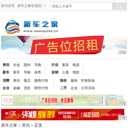
设为首页
新车之家欢迎您~！
广告
资讯
社会
国内
导购
行业
家具
电器
新车
新车
导购
保养
促销
人脸
指纹
消费
商讯
微店
微商行情
报价
服饰
护肤彩妆
企业
金融
贷款
财经行情
二手
企业
公司活动
广告
广告
新车之家
>
资讯
> 正文