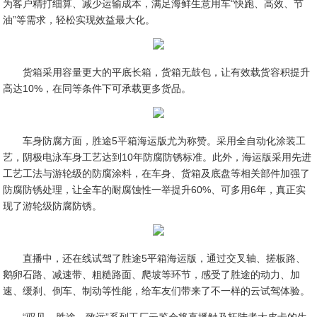
为客户精打细算、减少运输成本，满足海鲜生意用车“快跑、高效、节
油”等需求，轻松实现效益最大化。
货箱采用容量更大的平底长箱，货箱无鼓包，让有效载货容积提升
高达10%，在同等条件下可承载更多货品。
车身防腐方面，胜途5平箱海运版尤为称赞。采用全自动化涂装工
艺，阴极电泳车身工艺达到10年防腐防锈标准。此外，海运版采用先进
工艺工法与游轮级的防腐涂料，在车身、货箱及底盘等相关部件加强了
防腐防锈处理，让全车的耐腐蚀性一举提升60%、可多用6年，真正实
现了游轮级防腐防锈。
直播中，还在线试驾了胜途5平箱海运版，通过交叉轴、搓板路、
鹅卵石路、减速带、粗糙路面、爬坡等环节，感受了胜途的动力、加
速、缓刹、倒车、制动等性能，给车友们带来了不一样的云试驾体验。