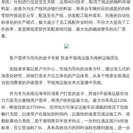
系统）分别进行信息交互关联，运用AGV技术，取消了线边的物料存储
料架，改善为与生产线同步随行的料架，将单台车辆对应的成套的内饰
零部件拣选至台车，配送至生产线，供装配工取件装车。完善的自动化
标准化的生产模式，极大减少了员工拣配作业时间，不但大大提高了工
作效率，更是降低零部件装配差错问题，最大化的确保整车的出厂质
量。
客户需求为导向的皮卡专家 胜途平箱海运版为海鲜运输而生
拓陆者本着以客户为中心，市场为导向的业务方针，通过浸入式的
场景化研究，持续打造全方位立体化的产品体系，从各个维度全面满足
当前消费者的升级需求，平箱海运版在本次直播中亮相。
作为专为东南沿海等区域客户打造的皮卡，胜途5平箱海运版在动
力方面充分兼顾用户需求，将用户的利益最大化。最大功率高达120k
W，峰值扭矩达375N•m。充沛动力可保证运输车在满载的情况下也能
畅行无阻，以便用户在最短的时间内，以最快的速度完成运输工作。搭
载欧康动力系统，源于康明斯百年技术特点，一步到位满足国六b排放
标准，百公里油耗7.5L，具有高效动力的同时油耗也降到最低，进一步