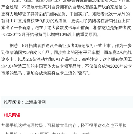
“驭见、胜途、致远”系列工厂云鉴会将直播触及拓陆者大皮卡的生
产全过程，不仅展示出其对自身拥有的自动化智能生产线的充足信心，
更有力地印证了其背后的“国际品质、中国实力”。拓陆者此次一系列的
智能工厂直播囊获350多万的观看量，更说明了拓陆者在营销创新上探
索出了一条新路，跑在了绝大多数皮卡车企前面。相信这也是拓陆者皮
卡2020年3月开始保持同比增幅10%以上的重要原因。
据悉，5月拓陆者胜途及全新征服者3海运版将正式上市，作为一步
到位柴油国六b的皮卡产品，同步推出的还有平厢车型，而车宽2米的战
途皮卡，以及2.5柴油动力和8AT产品推出，都将注定，这个拥有德国工
业4.0+智造工艺的中国宽体大皮卡领军品牌，不仅仅会成为2020年皮卡
市场的黑马，更加会成为跻身皮卡主流的“骏马”。
推荐阅读：
上海生活网
相关阅读
苹果手机这样清理垃圾，可释放大量内存，怪不得用这么久也不用换