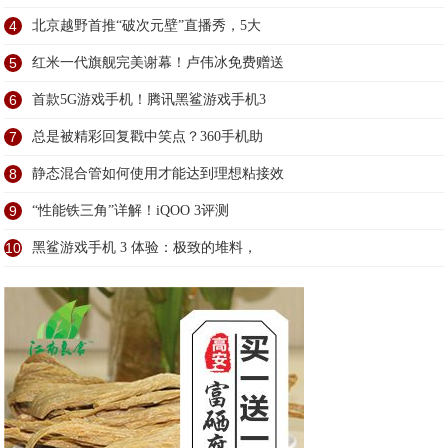
4
北京越野首推“破次元壁”直播秀，5大
5
红米一代旗舰完美谢幕！卢伟冰免费赠送
6
首款5G游戏手机！腾讯黑鲨游戏手机3
7
总是被精彩回复戳中笑点？360手机助
8
静态混合管如何使用才能达到理想粘接效
9
“性能铁三角”详解！iQOO 3评测
10
黑鲨游戏手机 3 体验：极致的堆料，