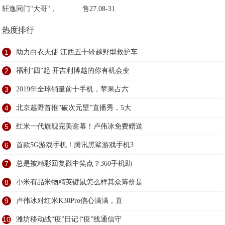
轩逸同门"大哥"，
售27.08-31
热度排行
1
助力白衣天使 江西五十铃越野型救护车
2
福利“四”起 开吉利博越的你有机会变
3
2019年全球销量前十手机，苹果占六
4
北京越野首推“破次元壁”直播秀，5大
5
红米一代旗舰完美谢幕！卢伟冰免费赠送
6
首款5G游戏手机！腾讯黑鲨游戏手机3
7
总是被精彩回复戳中笑点？360手机助
8
小米有品米物精英键鼠怎么样其众筹价是
9
卢伟冰对红米K30Pro信心满满，直
10
潍坊移动战“疫”日记∣“疫”线通信守