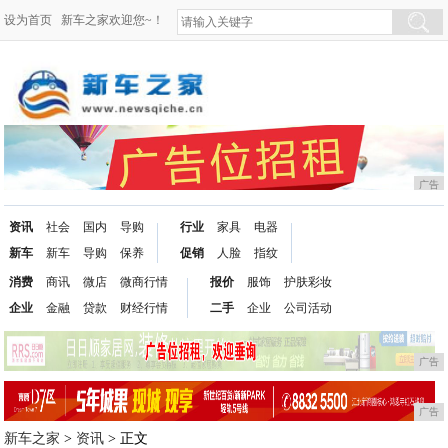
设为首页
新车之家欢迎您~！
广告
资讯
社会
国内
导购
行业
家具
电器
新车
新车
导购
保养
促销
人脸
指纹
消费
商讯
微店
微商行情
报价
服饰
护肤彩妆
企业
金融
贷款
财经行情
二手
企业
公司活动
广告
广告
新车之家
>
资讯
> 正文