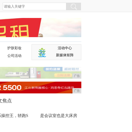
护肤彩妆
活动中心
广告
新媒体矩阵
公司活动
广告
广告
文焦点
系操控王，轿跑S
是会议室也是大床房