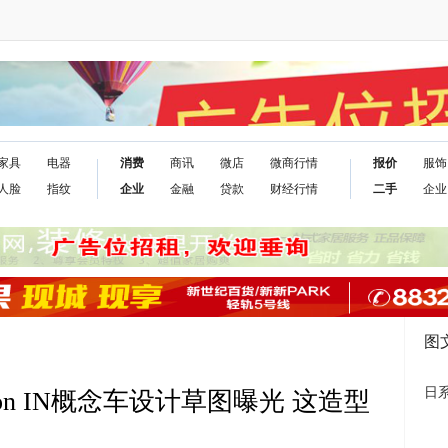
家具
电器
消费
商讯
微店
微商行情
报价
服饰
人脸
指纹
企业
金融
贷款
财经行情
二手
企业
图
日
sion IN概念车设计草图曝光 这造型