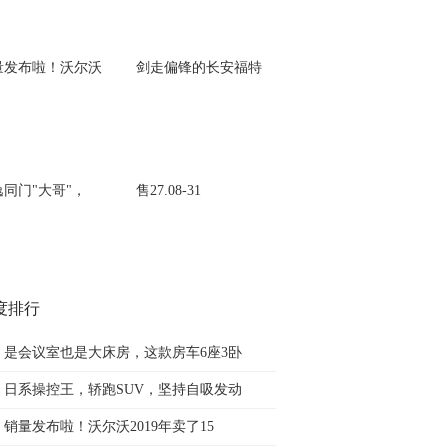
量发布啦！沃尔沃
剑走偏锋的长安福特
逸同门"大哥"，
售27.08-31
度排行
是会议室也是大床房，这款房车6座3卧
日系操控王，轿跑SUV，坚持自吸发动
销量发布啦！沃尔沃2019年卖了15