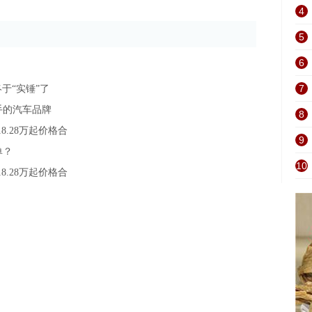
4
5
6
7
于“实锤”了
手的汽车品牌
8
.28万起价格合
9
单？
10
.28万起价格合