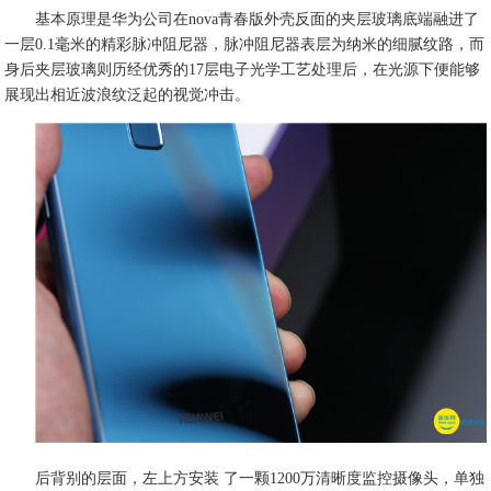
基本原理是华为公司在nova青春版外壳反面的夹层玻璃底端融进了
一层0.1毫米的精彩脉冲阻尼器，脉冲阻尼器表层为纳米的细腻纹路，而
身后夹层玻璃则历经优秀的17层电子光学工艺处理后，在光源下便能够
展现出相近波浪纹泛起的视觉冲击。
后背别的层面，左上方安装 了一颗1200万清晰度监控摄像头，单独