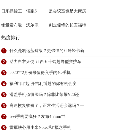
日系操控王，轿跑S
是会议室也是大床房
销量发布啦！沃尔沃
剑走偏锋的长安福特
热度排行
1
什么是凯运蓝鲸版？更强悍的江铃轻卡新
2
助力白衣天使 江西五十铃越野型救护车
3
2020年2月份最值得入手的4G手机
4
福利“四”起 开吉利博越的你有机会变
5
滑盖手机值得买吗？除非比荣耀V20还
6
高速恢复收费了，正常生活还会远吗？一
7
ivvi手机要疯狂？发布4.7mm世
8
雷军铁心用小米Note2和“概念手机