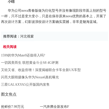
小结
华为公司nova青春版做为衍化型号并沒有像现阶段市面上别的型号
一样，只不过是变大变小，只是在保存原来nova优势的基本上，开展了
再次设计方案，幻影波浪纹设计方案确实震撼，非常是魅海蓝城。
推荐阅读：
河北视窗
相关阅读
1599的华为Mate9还值得入吗?
一切因美而生 联想黄金斗士S8 4G评测
又轻又省、收益倍增！深度揭秘联合卡车全新UX车型
闪亮大眼睛摄像头华为Nexus6真机曝光
三星GALAXYA5公开版国内发售
图文焦点
抢鲜价7.99万元
一汽奔腾全新发布F