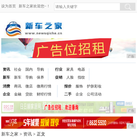
设为首页
新车之家欢迎您~！
广告
资讯
社会
国内
导购
行业
家具
电器
新车
新车
导购
保养
促销
人脸
指纹
消费
商讯
微店
微商行情
报价
服饰
护肤彩妆
企业
金融
贷款
财经行情
二手
企业
公司活动
广告
广告
新车之家
>
资讯
> 正文