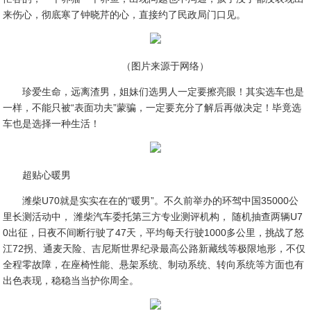
来伤心，彻底寒了钟晓芹的心，直接约了民政局门口见。
（图片来源于网络）
珍爱生命，远离渣男，姐妹们选男人一定要擦亮眼！其实选车也是
一样，不能只被“表面功夫”蒙骗，一定要充分了解后再做决定！毕竟选
车也是选择一种生活！
超贴心暖男
潍柴U70就是实实在在的“暖男”。不久前举办的环驾中国35000公
里长测活动中， 潍柴汽车委托第三方专业测评机构， 随机抽查两辆U7
0出征，日夜不间断行驶了47天，平均每天行驶1000多公里，挑战了怒
江72拐、通麦天险、吉尼斯世界纪录最高公路新藏线等极限地形，不仅
全程零故障，在座椅性能、悬架系统、制动系统、转向系统等方面也有
出色表现，稳稳当当护你周全。