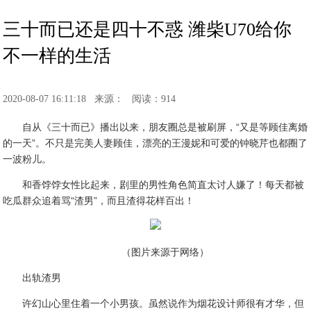
三十而已还是四十不惑 潍柴U70给你
不一样的生活
2020-08-07 16:11:18
来源：
阅读：914
自从《三十而已》播出以来，朋友圈总是被刷屏，“又是等顾佳离婚
的一天”。不只是完美人妻顾佳，漂亮的王漫妮和可爱的钟晓芹也都圈了
一波粉儿。
和香饽饽女性比起来，剧里的男性角色简直太讨人嫌了！每天都被
吃瓜群众追着骂“渣男”，而且渣得花样百出！
（图片来源于网络）
出轨渣男
许幻山心里住着一个小男孩。虽然说作为烟花设计师很有才华，但