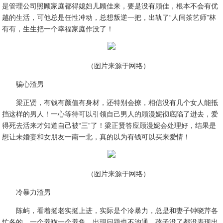
是管理公司照顾家庭都得媳妇儿顾佳来，要是没有顾佳，根本不会有优
越的生活，可他总是任性冲动，总想叛逆一把，出轨了“人间茶艺师”林
有有，生生把一个幸福家庭作没了！
（图片来源于网络）
骗心渣男
梁正贤，有钱有颜值有身材，还特别会撩，相信没有几个女人能抵
挡这样的男人！一心等待可以引领自己男人的顾漫妮彻底陷了进去，爱
得死去活来才知道自己被“三”了！梁正贤答应顾漫妮会处理好，结果是
想让未婚妻和女朋友一南一北，真的以为有钱可以买来爱情！
（图片来源于网络）
冷暴力渣男
陈屿，看着挺老实挺上进，实际是个冷暴力，总是和妻子钟晓芹各
忙各的，一个养猫一个养鱼，出现问题也不沟通，孩子没了都没表现出