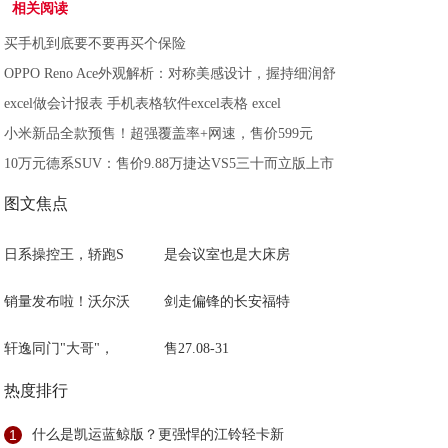
相关阅读
买手机到底要不要再买个保险
OPPO Reno Ace外观解析：对称美感设计，握持细润舒
excel做会计报表 手机表格软件excel表格 excel
小米新品全款预售！超强覆盖率+网速，售价599元
10万元德系SUV：售价9.88万捷达VS5三十而立版上市
图文焦点
日系操控王，轿跑S
是会议室也是大床房
销量发布啦！沃尔沃
剑走偏锋的长安福特
轩逸同门"大哥"，
售27.08-31
热度排行
1
什么是凯运蓝鲸版？更强悍的江铃轻卡新