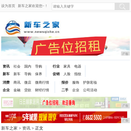
设为首页
新车之家欢迎您~！
广告
资讯
社会
国内
导购
行业
家具
电器
新车
新车
导购
保养
促销
人脸
指纹
消费
商讯
微店
微商行情
报价
服饰
护肤彩妆
企业
金融
贷款
财经行情
二手
企业
公司活动
广告
广告
新车之家
>
资讯
> 正文