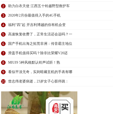
2
助力白衣天使 江西五十铃越野型救护车
3
2020年2月份最值得入手的4G手机
4
福利“四”起 开吉利博越的你有机会变
5
高速恢复收费了，正常生活还会远吗？一
6
国产手机出海之拓荒非洲：传音霸主地位
7
滑盖手机值得买吗？除非比荣耀V20还
8
MIUI9 5种风格默认铃声试听！熟
9
看似平淡无奇，实则暗藏玄机的手表有哪
10
曾志伟老婆病逝，23岁女子心脏停跳：