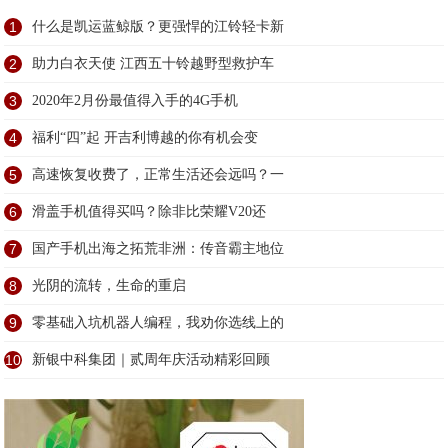
1
什么是凯运蓝鲸版？更强悍的江铃轻卡新
2
助力白衣天使 江西五十铃越野型救护车
3
2020年2月份最值得入手的4G手机
4
福利“四”起 开吉利博越的你有机会变
5
高速恢复收费了，正常生活还会远吗？一
6
滑盖手机值得买吗？除非比荣耀V20还
7
国产手机出海之拓荒非洲：传音霸主地位
8
光阴的流转，生命的重启
9
零基础入坑机器人编程，我劝你选线上的
10
新银中科集团｜贰周年庆活动精彩回顾