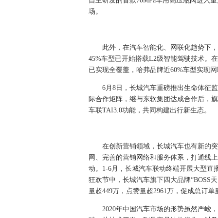
自主研发的首款70MPa车用高压瓶阀进入
场。
此外，在汽车智能化、网联化趋势下，
45%车型已开始搭载L2级智能驾驶技术。
已实现全覆盖，哈弗品牌近60%车型实现网
6月8日，长城汽车重磅推出生命体征
际合作矩阵，继与东软集团达成合作后，旗
车联TAI3.0功能，共同构建出行新生态。
在创新营销领域，长城汽车也有新的突
网、完善的营销网络和服务体系，打通线上
动。1-6月，长城汽车联动终端开展大型直
狂欢节中，长城汽车旗下四大品牌“BOSS
量超449万，点赞量超2961万，促成总订单量
2020年中国汽车市场的形势虽然严