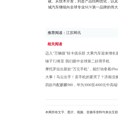
破。从技术开发，到是产品结构优化，以及
城汽车继续向全球专业SUV第一品牌的伟
推荐阅读：
江苏网讯
相关阅读
迈入“万辆级”轻卡俱乐部 大乘汽车迎来增长
锤子T2将至 我们眼中全球第二好用手机
摩托罗拉出新款“万元手机”，能打动拿着iPhon
大事！马云出手！卖手机的要哭了？济南没
四款均配麒麟980，华为3000至4000元中高
本网所有文字、图片、视频、音频等资料均来自互联