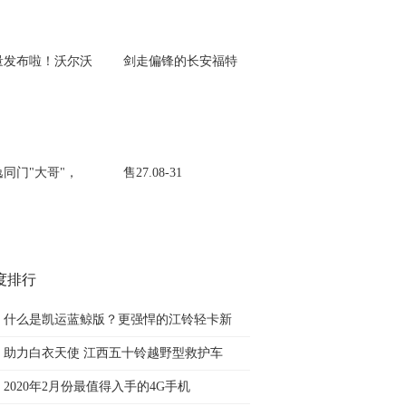
量发布啦！沃尔沃
剑走偏锋的长安福特
逸同门"大哥"，
售27.08-31
度排行
什么是凯运蓝鲸版？更强悍的江铃轻卡新
助力白衣天使 江西五十铃越野型救护车
2020年2月份最值得入手的4G手机