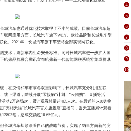
量产前最后测试阶段，计划于2020年下半年正式规模化投放市
4
5
6
长城汽车也通过优化技术取得了不小的成绩。目前长城汽车超
在车联网应用方面，长城汽车旗下WEY、欧拉品牌和长城炮车型
7
联化。2021年，长城汽车旗下车型将全部实现网联化。
8
监测技术，刷新车内生命安全标准。同时长城汽车进一步扩大国
9
下哈弗品牌联合腾讯宣布哈弗新一代智能网联系统将集成腾讯
10
破，在疫情和车市寒冬双重影响下，长城汽车充分利用互联
、线下渠道，陆续开展“零接触”计划、“云团购”、直播等活
播活动2万余场次，累计观看总量超4亿人次。在最近的6•18购物
天团”亮相天猫“长城汽车官方旗舰店”直播间，当天直播累计观看
12802笔，总成交额超10.65亿元。
峻，但长城汽车却紧跟着自己的战略节奏，实现了销量方面新的突