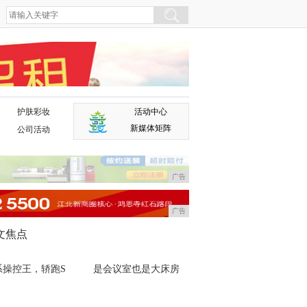
护肤彩妆
活动中心
广告
新媒体矩阵
公司活动
广告
广告
文焦点
系操控王，轿跑S
是会议室也是大床房