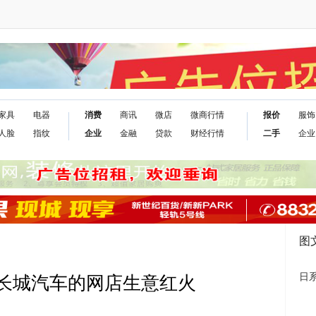
家具
电器
消费
商讯
微店
微商行情
报价
服饰
人脸
指纹
企业
金融
贷款
财经行情
二手
企业
图
日
：长城汽车的网店生意红火