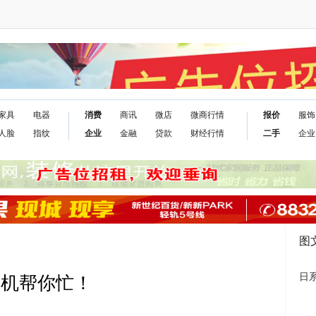
家具
电器
消费
商讯
微店
微商行情
报价
服饰
人脸
指纹
企业
金融
贷款
财经行情
二手
企业
图
日
手机帮你忙！