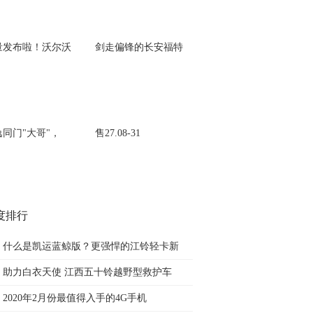
量发布啦！沃尔沃
剑走偏锋的长安福特
逸同门"大哥"，
售27.08-31
度排行
什么是凯运蓝鲸版？更强悍的江铃轻卡新
助力白衣天使 江西五十铃越野型救护车
2020年2月份最值得入手的4G手机