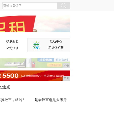
护肤彩妆
活动中心
广告
新媒体矩阵
公司活动
广告
广告
文焦点
系操控王，轿跑S
是会议室也是大床房