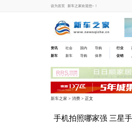
设为首页
新车之家欢迎您~！
资讯
社会
国内
导购
行业
新车
新车
导购
保养
促销
新车之家
>
消费
> 正文
手机拍照哪家强 三星