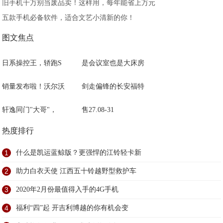
旧手机千万别当废品卖！这样用，每年能省上万元
五款手机必备软件，适合文艺小清新的你！
图文焦点
日系操控王，轿跑S
是会议室也是大床房
销量发布啦！沃尔沃
剑走偏锋的长安福特
轩逸同门"大哥"，
售27.08-31
热度排行
1
什么是凯运蓝鲸版？更强悍的江铃轻卡新
2
助力白衣天使 江西五十铃越野型救护车
3
2020年2月份最值得入手的4G手机
4
福利“四”起 开吉利博越的你有机会变