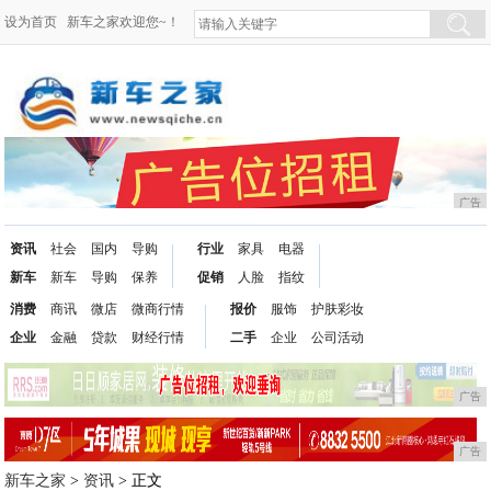
设为首页
新车之家欢迎您~！
广告
资讯
社会
国内
导购
行业
家具
电器
新车
新车
导购
保养
促销
人脸
指纹
消费
商讯
微店
微商行情
报价
服饰
护肤彩妆
企业
金融
贷款
财经行情
二手
企业
公司活动
广告
广告
新车之家
>
资讯
> 正文