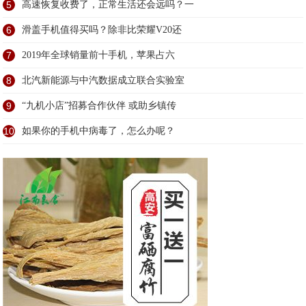
5
高速恢复收费了，正常生活还会远吗？一
6
滑盖手机值得买吗？除非比荣耀V20还
7
2019年全球销量前十手机，苹果占六
8
北汽新能源与中汽数据成立联合实验室
9
“九机小店”招募合作伙伴 或助乡镇传
10
如果你的手机中病毒了，怎么办呢？