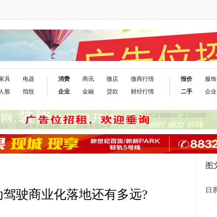
家具
电器
消费
商讯
微店
微商行情
报价
服饰
人脸
指纹
企业
金融
贷款
财经行情
二手
企业
图
日
动驾驶商业化落地还有多远?