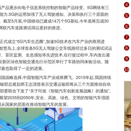
4
械产品逐步向电子信息系统控制的智能产品转变。5G网络有三
算能力,5G的运用加强了无人驾驶感知、决策和执行三个层面的
5
。截至5月底,中国移动已建成14万个5G基站,今年底将完成30
6
能网联汽车道路测试得以更好的推进。
7
业正式成立“5G汽车生态圈”,加速5G技术在汽车产业的商用进
区智慧岛上,全球首条5G无人驾驶公交车线路经过多日的测试试运
8
行、盲区监测、全息感知等先进技术,在行驶过程中,车内发出避
9
雄安新区绿色智能交通先行示范区举行了车路协同体验活动。随
探索也取得了一定的进展。
10
国战略选择,中国智能汽车产业或将腾飞。2015年起,我国持续
输部总规划师王志清曾表示交通运输部将从三个方面推动自动
家部委联合下发了“关于印发《智能汽车创新发展战略》的通知”,
展望2035到2050年,安全、高效、绿色、文明的智能汽车强国
明从国家的层面在推动智能汽车的发展。