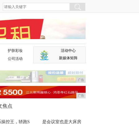
护肤彩妆
活动中心
广告
新媒体矩阵
公司活动
广告
广告
文焦点
系操控王，轿跑S
是会议室也是大床房