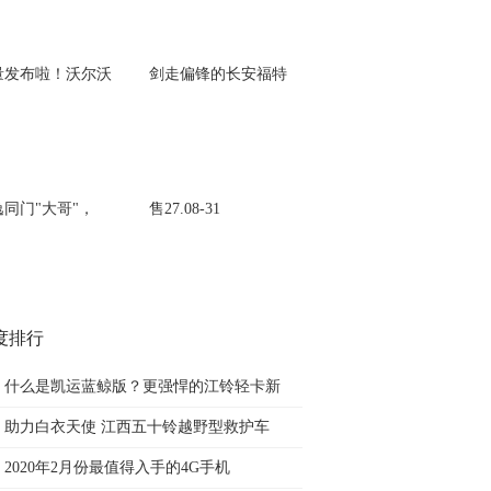
量发布啦！沃尔沃
剑走偏锋的长安福特
逸同门"大哥"，
售27.08-31
度排行
什么是凯运蓝鲸版？更强悍的江铃轻卡新
助力白衣天使 江西五十铃越野型救护车
2020年2月份最值得入手的4G手机