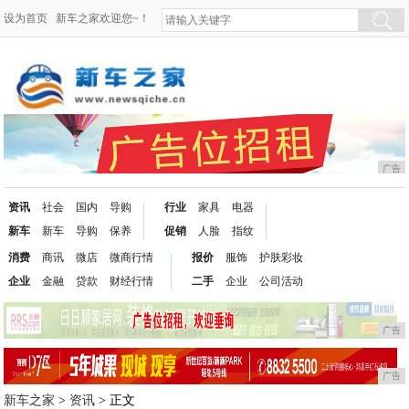
设为首页
新车之家欢迎您~！
广告
资讯
社会
国内
导购
行业
家具
电器
新车
新车
导购
保养
促销
人脸
指纹
消费
商讯
微店
微商行情
报价
服饰
护肤彩妆
企业
金融
贷款
财经行情
二手
企业
公司活动
广告
广告
新车之家
>
资讯
> 正文