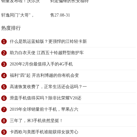
销量发布啦！沃尔沃
剑走偏锋的长安福特
轩逸同门"大哥"，
售27.08-31
热度排行
1
什么是凯运蓝鲸版？更强悍的江铃轻卡新
2
助力白衣天使 江西五十铃越野型救护车
3
2020年2月份最值得入手的4G手机
4
福利“四”起 开吉利博越的你有机会变
5
高速恢复收费了，正常生活还会远吗？一
6
滑盖手机值得买吗？除非比荣耀V20还
7
2019年全球销量前十手机，苹果占六
8
三年了，米3手机依然坚挺！
9
卡西欧与美图手机谁能获得女孩芳心