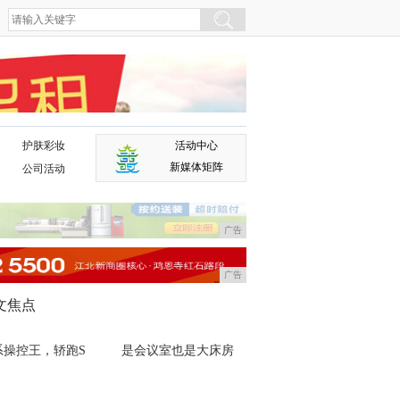
护肤彩妆
活动中心
广告
新媒体矩阵
公司活动
广告
广告
文焦点
系操控王，轿跑S
是会议室也是大床房