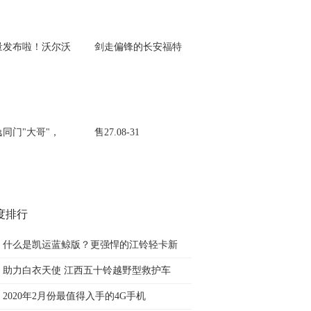
量发布啦！沃尔沃
剑走偏锋的长安福特
逸同门"大哥"，
售27.08-31
度排行
什么是凯运蓝鲸版？更强悍的江铃轻卡新
助力白衣天使 江西五十铃越野型救护车
2020年2月份最值得入手的4G手机