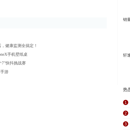
销
话，健康监测全搞定！
neX手机壁纸桌
轩
个7”快抖挑战赛
发手游
热
1
2
3