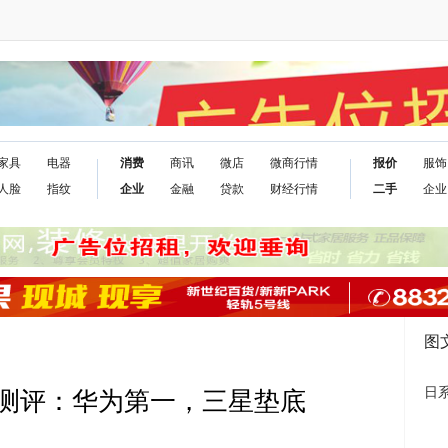
家具
电器
消费
商讯
微店
微商行情
报价
服饰
人脸
指纹
企业
金融
贷款
财经行情
二手
企业
图
日
能测评：华为第一，三星垫底