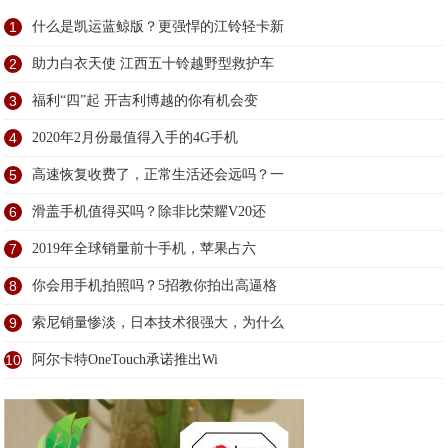
1
什么是凯运蓝鲸版？更强悍的江铃轻卡新
2
助力白衣天使 江西五十铃越野型救护车
3
福利“四”起 开吉利博越的你有机会变
4
2020年2月份最值得入手的4G手机
5
高速恢复收费了，正常生活还会远吗？一
6
滑盖手机值得买吗？除非比荣耀V20还
7
2019年全球销量前十手机，苹果占六
8
你会用手机拍照吗？5招教你拍出高逼格
9
索尼销量惨淡，日本技术很强大，为什么
10
阿尔卡特OneTouch承诺推出Wi