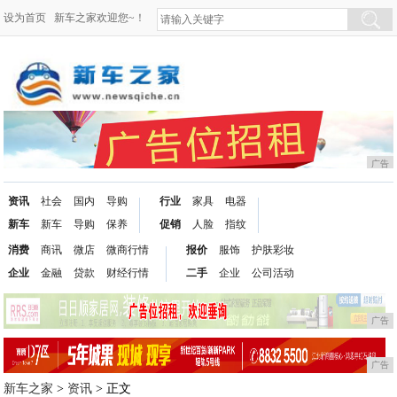
设为首页
新车之家欢迎您~！
广告
资讯
社会
国内
导购
行业
家具
电器
新车
新车
导购
保养
促销
人脸
指纹
消费
商讯
微店
微商行情
报价
服饰
护肤彩妆
企业
金融
贷款
财经行情
二手
企业
公司活动
广告
广告
新车之家
>
资讯
> 正文