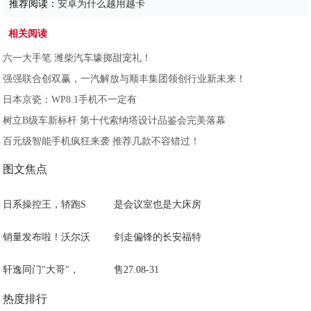
推荐阅读：
安卓为什么越用越卡
相关阅读
六一大手笔 潍柴汽车壕掷甜宠礼！
强强联合创双赢，一汽解放与顺丰集团领创行业新未来！
日本京瓷：WP8.1手机不一定有
树立B级车新标杆 第十代索纳塔设计品鉴会完美落幕
百元级智能手机疯狂来袭 推荐几款不容错过！
图文焦点
日系操控王，轿跑S
是会议室也是大床房
销量发布啦！沃尔沃
剑走偏锋的长安福特
轩逸同门"大哥"，
售27.08-31
热度排行