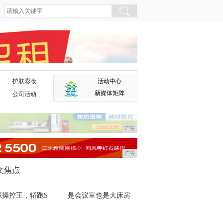
护肤彩妆
活动中心
广告
新媒体矩阵
公司活动
广告
广告
文焦点
系操控王，轿跑S
是会议室也是大床房