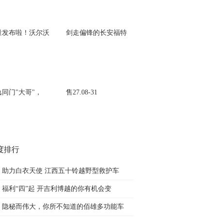
量发布啦！沃尔沃
剑走偏锋的长安福特
逸同门"大哥"，
售27.08-31
度排行
助力白衣天使 江西五十铃越野型救护车
福利“四”起 开吉利博越的你有机会变
隐秘而伟大，你所不知道的佰雄多功能车