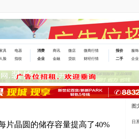
家具
电器
消费
商讯
微店
微商行情
报价
服饰
人脸
指纹
企业
金融
贷款
财经行情
二手
企业
图
日
每片晶圆的储存容量提高了40%