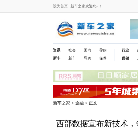
设为首页
新车之家欢迎您~！
资讯
社会
国内
导购
行业
新车
新车
导购
保养
促销
新车之家
>
金融
> 正文
西部数据宣布新技术，