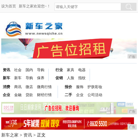
设为首页
新车之家欢迎您~！
广告
资讯
社会
国内
导购
行业
家具
电器
新车
新车
导购
保养
促销
人脸
指纹
消费
商讯
微店
微商行情
报价
服饰
护肤彩妆
企业
金融
贷款
财经行情
二手
企业
公司活动
广告
广告
新车之家
>
资讯
> 正文