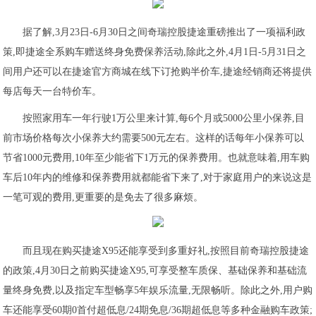
据了解,3月23日-6月30日之间奇瑞控股捷途重磅推出了一项福利政
策,即捷途全系购车赠送终身免费保养活动,除此之外,4月1日-5月31日之
间用户还可以在捷途官方商城在线下订抢购半价车,捷途经销商还将提供
每店每天一台特价车。
按照家用车一年行驶1万公里来计算,每6个月或5000公里小保养,目
前市场价格每次小保养大约需要500元左右。这样的话每年小保养可以
节省1000元费用,10年至少能省下1万元的保养费用。也就意味着,用车购
车后10年内的维修和保养费用就都能省下来了,对于家庭用户的来说这是
一笔可观的费用,更重要的是免去了很多麻烦。
而且现在购买捷途X95还能享受到多重好礼,按照目前奇瑞控股捷途
的政策,4月30日之前购买捷途X95,可享受整车质保、基础保养和基础流
量终身免费,以及指定车型畅享5年娱乐流量,无限畅听。除此之外,用户购
车还能享受60期0首付超低息/24期免息/36期超低息等多种金融购车政策;