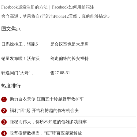
Facebook邮箱注册的方法｜Facebook如何用邮箱注
舍弃高通，苹果将自行设计iPhone12天线，真的能够搞定5
图文焦点
日系操控王，轿跑S
是会议室也是大床房
销量发布啦！沃尔沃
剑走偏锋的长安福特
轩逸同门"大哥"，
售27.08-31
热度排行
1
助力白衣天使 江西五十铃越野型救护车
2
福利“四”起 开吉利博越的你有机会变
3
隐秘而伟大，你所不知道的佰雄多功能车
4
攻坚疫情敢担当，“疫”呼百应凝聚解放