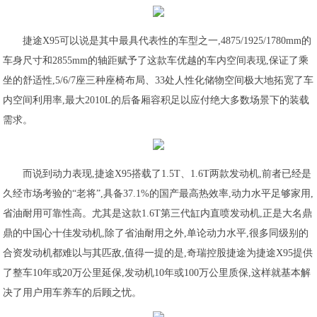
捷途X95可以说是其中最具代表性的车型之一,4875/1925/1780mm的
车身尺寸和2855mm的轴距赋予了这款车优越的车内空间表现,保证了乘
坐的舒适性,5/6/7座三种座椅布局、33处人性化储物空间极大地拓宽了车
内空间利用率,最大2010L的后备厢容积足以应付绝大多数场景下的装载
需求。
而说到动力表现,捷途X95搭载了1.5T、1.6T两款发动机,前者已经是
久经市场考验的“老将”,具备37.1%的国产最高热效率,动力水平足够家用,
省油耐用可靠性高。尤其是这款1.6T第三代缸内直喷发动机,正是大名鼎
鼎的中国心十佳发动机,除了省油耐用之外,单论动力水平,很多同级别的
合资发动机都难以与其匹敌,值得一提的是,奇瑞控股捷途为捷途X95提供
了整车10年或20万公里延保,发动机10年或100万公里质保,这样就基本解
决了用户用车养车的后顾之忧。