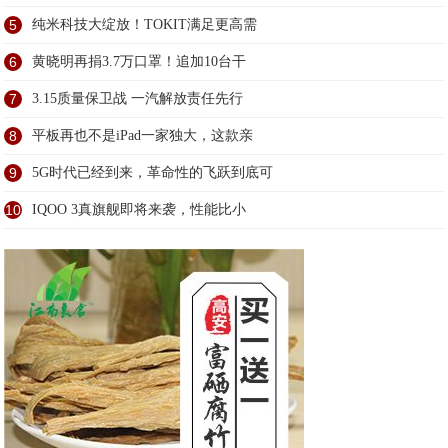
5
纯米科技大绽放！TOKIT满足更高需
6
黄晓明再捐3.7万口罩！追加10台干
7
3.15质量保卫战 一汽解放责任先行
8
平板再也不是iPad一家独大，这款亲
9
5G时代已经到来，革命性的飞跃到底可
10
IQOO 3真旗舰即将来袭，性能比小