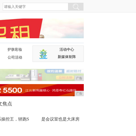
护肤彩妆
活动中心
广告
新媒体矩阵
公司活动
广告
广告
文焦点
系操控王，轿跑S
是会议室也是大床房