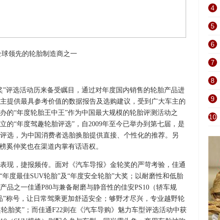
4
5
6
全球领先的轮胎制造商之一
7
8
”评选活动历来备受瞩目，通过对年度国内销售的轮胎产品进
9
主提供最具参考价值的数据报告及选购建议，受到广大车主的
办的“年度轮胎王中王”作为中国最大规模的轮胎评测活动之
10
的“年度驾趣轮胎评选”，自2009年至今已举办到第七届，是
评选，为中国消费者选胎换胎提供直接、个性化的推荐。另
行榜奚仲奖也在渠道内掌有话语权。
表现，捷报频传。面对《汽车导报》金轮奖的严苛考验，佳通
获“年度最佳SUV轮胎”及“年度安全轮胎”大奖；以耐磨性和低胎
产品之一佳通P80与兼备耐磨与静音性的佳安PS10（轿车规
品”称号，让日常驾乘更加舒适安全；够野才尽兴，专业越野轮
趣轮胎奖”；而佳通F22则在《汽车导购》魅力车型评选活动中获