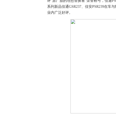
评“原厂胎的理想替换者”荣誉称号，佳通P
系列新品佳通GSR237、佳安PSR239在
业内广泛好评。