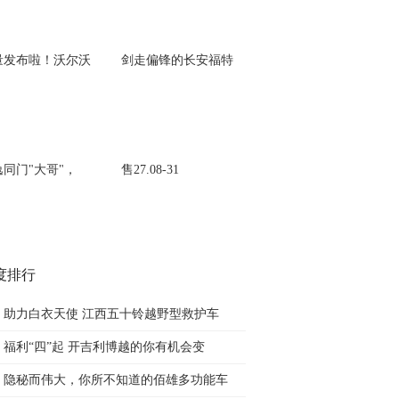
量发布啦！沃尔沃
剑走偏锋的长安福特
逸同门"大哥"，
售27.08-31
度排行
助力白衣天使 江西五十铃越野型救护车
福利“四”起 开吉利博越的你有机会变
隐秘而伟大，你所不知道的佰雄多功能车