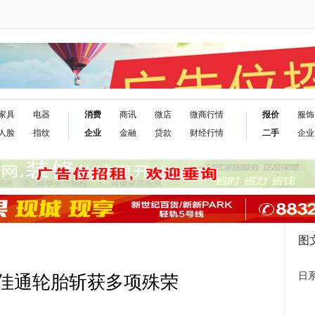
家具
电器
消费
商讯
微店
微商行情
报价
服饰
人脸
指纹
企业
金融
贷款
财经行情
二手
企业
图
日
佳通轮胎斩获多项殊荣