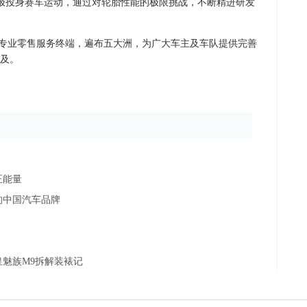
积极投身赛车运动，通过对轮胎性能的极限挑战，不断精进研发
个专业零售服务终端，遍布五大洲，为广大车主及车队提供完善
及。
正能量
的中国汽车品牌
魅族M9拆解装裱记