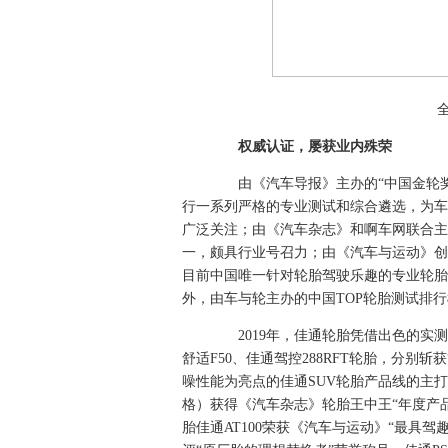
权威认证，屡获业内殊荣
由《汽车导报》主办的“中国金轮奖
行一系列严格的专业测试和综合遴选，为车
广泛关注；由《汽车杂志》和啊车网联合主
一，颇具行业号召力；由《汽车与运动》创立
目前中国唯一针对轮胎驾驶乐趣的专业轮胎
外，由车与轮主办的中国TOP轮胎测试排
2019年，佳通轮胎凭借出色的实测
舒适F50、佳通驾控288RFT轮胎，分别斩
噪性能为亮点的佳通SUV轮胎产品线的主打
格）获得《汽车杂志》轮胎王中王“年度产
胎佳通AT100荣获《汽车与运动》“最具驾