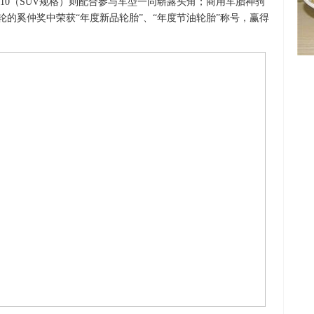
S10（SUV规格）则配合参与车型一同崭露头角；商用车胎神驹
车与轮的奚仲奖中荣获“年度新品轮胎”、“年度节油轮胎”称号，赢得