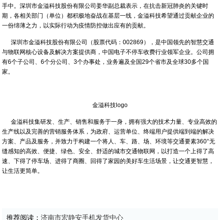
手中。深圳市金溢科技股份有限公司姜华副总裁表示，在抗击新冠肺炎的关键时
期，各相关部门（单位）都积极地奋战在基层一线，金溢科技希望通过贡献企业的
一份绵薄之力，以实际行动为疫情防控做出应有的贡献。
深圳市金溢科技股份有限公司（股票代码：002869），是中国领先的智慧交通
与物联网核心设备及解决方案提供商，中国电子不停车收费行业领军企业。公司拥
有6个子公司、6个分公司、3个办事处，业务遍及全国29个省市及全球30多个国
家。
金溢科技logo
金溢科技集研发、生产、销售和服务于一身，拥有强大的技术力量、专业高效的
生产线以及完善的营销服务体系，为政府、运营单位、终端用户提供端到端的解决
方案、产品及服务，并致力于构建一个将人、车、路、场、环境等交通要素360°无
缝感知的高效、便捷、绿色、安全、舒适的城市交通物联网，以打造一个上得了高
速、下得了停车场、进得了商圈、回得了家园的美好车生活场景，让交通更智慧，
让生活更简单。
推荐阅读：
济南市宏静安手机发货中心