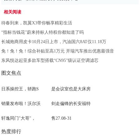
相关阅读
待春到来，凯翼X3带你畅享精彩生活
“指标当钱花”蔚来持标人特权你都知道了吗
长城炮商用皮卡10月24日上市，汽油国六8AT仅11.18万
免！免！免！综合补贴至高1万元 开瑞汽车推出优惠最强音
东风悦达起亚多款车型搭载“CN95”级认证空调滤芯
图文焦点
日系操控王，轿跑S
是会议室也是大床房
销量发布啦！沃尔沃
剑走偏锋的长安福特
轩逸同门"大哥"，
售27.08-31
热度排行