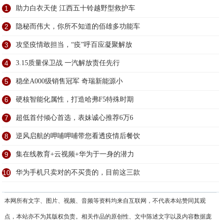
1
助力白衣天使 江西五十铃越野型救护车
2
隐秘而伟大，你所不知道的佰雄多功能车
3
攻坚疫情敢担当，“疫”呼百应凝聚解放
4
3.15质量保卫战 一汽解放责任先行
5
稳坐A000级销售冠军 奇瑞新能源小
6
硬核智能化属性，打造哈弗F5特殊时期
7
超低首付倾心首选，表妹诚心推荐6万6
8
逆风启航的呷哺呷哺带您看透疫情后餐饮
9
集在线教育+云视频+华为于一身的潜力
10
华为手机只卖对的不买贵的，目前这三款
本网所有文字、图片、视频、音频等资料均来自互联网，不代表本站赞同其观
点，本站亦不为其版权负责。相关作品的原创性、文中陈述文字以及内容数据庞