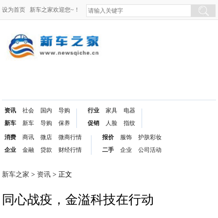
设为首页
新车之家欢迎您~！
资讯
社会
国内
导购
行业
家具
电器
新车
新车
导购
保养
促销
人脸
指纹
消费
商讯
微店
微商行情
报价
服饰
护肤彩妆
企业
金融
贷款
财经行情
二手
企业
公司活动
新车之家
>
资讯
> 正文
同心战疫，金溢科技在行动