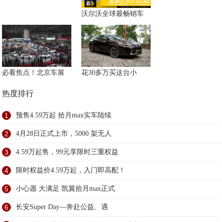
沃尔沃全球最畅销车
必看焦点！北京车展
花30多万买这台小
热度排行
1
预售4.59万起 拾月max实车陆续
2
4月28日正式上市，5000 架无人
3
4.59万起售，99元享限时三重权益
4
限时权益价4.59万起，入门即高配！
5
小心愿 大满足 凯翼拾月max正式
6
长安Super Day—奔赴公益、遇