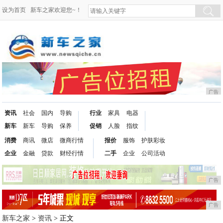
设为首页
新车之家欢迎您~！
广告
资讯
社会
国内
导购
行业
家具
电器
新车
新车
导购
保养
促销
人脸
指纹
消费
商讯
微店
微商行情
报价
服饰
护肤彩妆
企业
金融
贷款
财经行情
二手
企业
公司活动
广告
广告
新车之家
>
资讯
> 正文