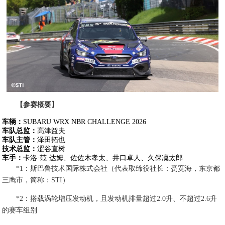
【参赛概要】
车辆：
SUBARU WRX NBR CHALLENGE 2026
车队总监：
高津益夫
车队主管：
泽田拓也
技术总监：
涩谷直树
车手：
卡洛·范·达姆、佐佐木孝太、井口卓人、久保凜太郎
*1：斯巴鲁技术国际株式会社（代表取缔役社长：赉宽海，东京都
三鹰市，简称：STI）
*2：搭载涡轮增压发动机，且发动机排量超过2.0升、不超过2.6升
的赛车组别