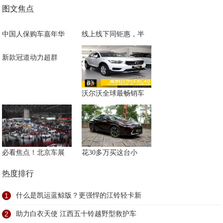
图文焦点
中国人保购车嘉年华
线上线下同钜惠，半
新款冠道动力超群
沃尔沃全球最畅销车
必看焦点！北京车展
花30多万买这台小
热度排行
1
什么是凯运蓝鲸版？更强悍的江铃轻卡新
2
助力白衣天使 江西五十铃越野型救护车