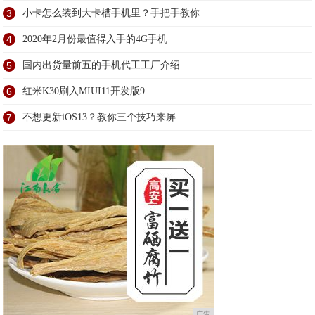
3
小卡怎么装到大卡槽手机里？手把手教你
4
2020年2月份最值得入手的4G手机
5
国内出货量前五的手机代工工厂介绍
6
红米K30刷入MIUI11开发版9.
7
不想更新iOS13？教你三个技巧来屏
广告