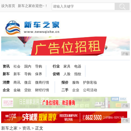
设为首页
新车之家欢迎您~！
广告
资讯
社会
国内
导购
行业
家具
电器
新车
新车
导购
保养
促销
人脸
指纹
消费
商讯
微店
微商行情
报价
服饰
护肤彩妆
企业
金融
贷款
财经行情
二手
企业
公司活动
广告
广告
新车之家
>
资讯
> 正文